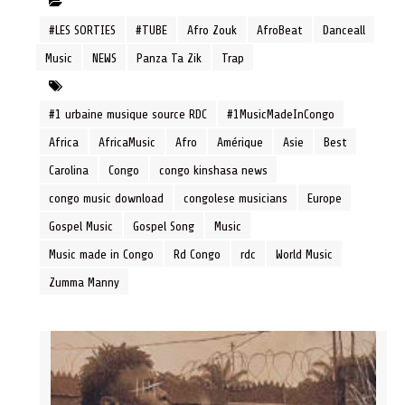
#LES SORTIES
#TUBE
Afro Zouk
AfroBeat
Danceall
Music
NEWS
Panza Ta Zik
Trap
#1 urbaine musique source RDC
#1MusicMadeInCongo
Africa
AfricaMusic
Afro
Amérique
Asie
Best
Carolina
Congo
congo kinshasa news
congo music download
congolese musicians
Europe
Gospel Music
Gospel Song
Music
Music made in Congo
Rd Congo
rdc
World Music
Zumma Manny