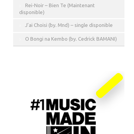
Rei-Noir – Bien Te (Maintenant
disponible)
J’ai Choisi (by. Mnd) – single disponible
O Bongi na Kembo (by. Cedrick BAMANI)