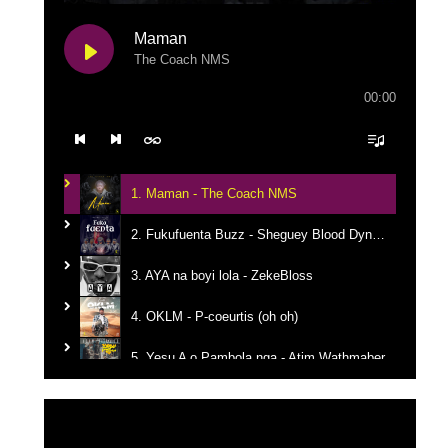
Maman
The Coach NMS
00:00
1. Maman - The Coach NMS
2. Fukufuenta Buzz - Sheguey Blood Dynastie
3. AYA na boyi lola - ZekeBloss
4. OKLM - P-coeurtis (oh oh)
5. Yesu A o Pambola nga - Atim Wathmaber
6. Tikanga na yemba - Candy Mulamba
Lecteur
vidéo
7. Ba Mbila Bayé - MG The General