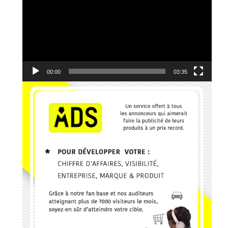
8. Kerygma - Emmanuel JO
9. Je reviens vers Toi - El Jeho Ft. Janvier Kanda
10. Edgard Johnson - Ce que J'ai, Je te le donne
00:00
03:35