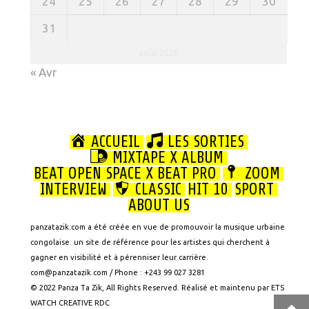
24
25
26
27
28
29
30
31
août 2026
« Avr
ACCUEIL
LES SORTIES
MIXTAPE X ALBUM
BEAT OPEN SPACE X BEAT PRO
ZOOM
INTERVIEW
CLASSIC
HIT 10
SPORT
ABOUT US
panzatazik.com a été créée en vue de promouvoir la musique urbaine
congolaise. un site de référence pour les artistes qui cherchent à
gagner en visibilité et à pérenniser leur carrière.
com@panzatazik.com / Phone : +243 99 027 3281
© 2022 Panza Ta Zik, All Rights Reserved. Réalisé et maintenu par ETS
WATCH CREATIVE RDC