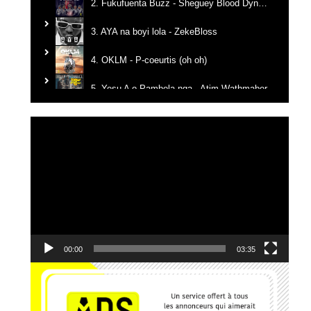
2. Fukufuenta Buzz - Sheguey Blood Dynastie
3. AYA na boyi lola - ZekeBloss
4. OKLM - P-coeurtis (oh oh)
5. Yesu A o Pambola nga - Atim Wathmaber
6. Tikanga na yemba - Candy Mulamba
Lecteur
vidéo
7. Ba Mbila Bayé - MG The General
8. Kerygma - Emmanuel JO
9. Je reviens vers Toi - El Jeho Ft. Janvier Kanda
10. Edgard Johnson - Ce que J'ai, Je te le donne
00:00
03:35