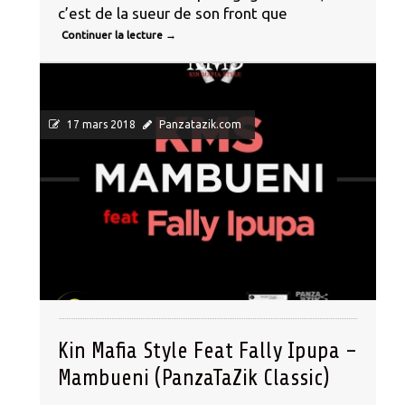
c’est de la sueur de son front que
Continuer la lecture
→
Panza Ta Zik - CLASSIC
17 mars 2018
Panzatazik.com
Kin Mafia Style Feat Fally Ipupa –
Mambueni (PanzaTaZik Classic)