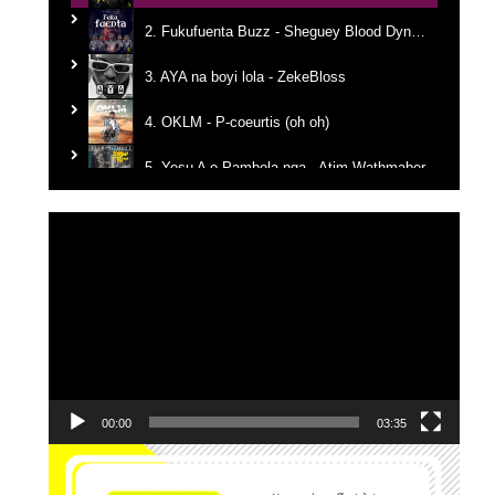
2. Fukufuenta Buzz - Sheguey Blood Dynastie
3. AYA na boyi lola - ZekeBloss
4. OKLM - P-coeurtis (oh oh)
5. Yesu A o Pambola nga - Atim Wathmaber
6. Tikanga na yemba - Candy Mulamba
Lecteur
vidéo
7. Ba Mbila Bayé - MG The General
8. Kerygma - Emmanuel JO
9. Je reviens vers Toi - El Jeho Ft. Janvier Kanda
10. Edgard Johnson - Ce que J'ai, Je te le donne
00:00
03:35