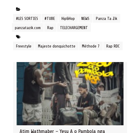
#LES SORTIES
#TUBE
Hip&Hop
NEWS
Panza Ta Zik
panzatazik.com
Rap
TELECHARGEMENT
Freestyle
Majeste donquichotte
Méthode 7
Rap RDC
Atim Wathmaber – Yesu A o Pambola nga