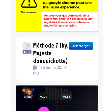
Méthode 7 (by.
Télécharger
Majeste
donquichotte)
1 fichier·s
10
MB
00:00
02:56