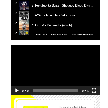
2. Fukufuenta Buzz - Sheguey Blood Dynastie
3. AYA na boyi lola - ZekeBloss
4. OKLM - P-coeurtis (oh oh)
5. Yesu A o Pambola nga - Atim Wathmaber
6. Tikanga na yemba - Candy Mulamba
Lecteur
vidéo
7. Ba Mbila Bayé - MG The General
8. Kerygma - Emmanuel JO
9. Je reviens vers Toi - El Jeho Ft. Janvier Kanda
10. Edgard Johnson - Ce que J'ai, Je te le donne
00:00
03:35