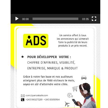
9. Je reviens vers Toi - El Jeho Ft. Janvier Kanda
10. Edgard Johnson - Ce que J'ai, Je te le donne
00:00
03:35