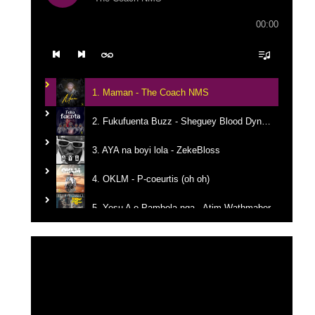
00:00
1. Maman - The Coach NMS
2. Fukufuenta Buzz - Sheguey Blood Dynastie
3. AYA na boyi lola - ZekeBloss
4. OKLM - P-coeurtis (oh oh)
5. Yesu A o Pambola nga - Atim Wathmaber
6. Tikanga na yemba - Candy Mulamba
Lecteur
vidéo
7. Ba Mbila Bayé - MG The General
8. Kerygma - Emmanuel JO