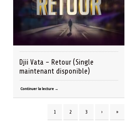
Djii Vata – Retour (Single
maintenant disponible)
Continuer la lecture
→
1
2
3
›
»