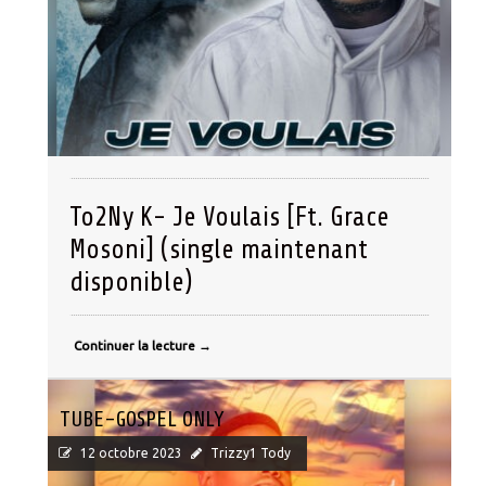
To2Ny K- Je Voulais [Ft. Grace
Mosoni] (single maintenant
disponible)
Continuer la lecture
→
TUBE-GOSPEL ONLY
12 octobre 2023
Trizzy1 Tody