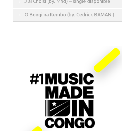
J’ai Choisi (by. Mnd) – single disponible
O Bongi na Kembo (by. Cedrick BAMANI)