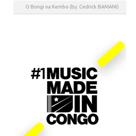
O Bongi na Kembo (by. Cedrick BAMANI)