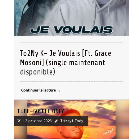
To2Ny K- Je Voulais [Ft. Grace
Mosoni] (single maintenant
disponible)
Continuer la lecture
→
TUBE-GOSPEL ONLY
12 octobre 2023
Trizzy1 Tody