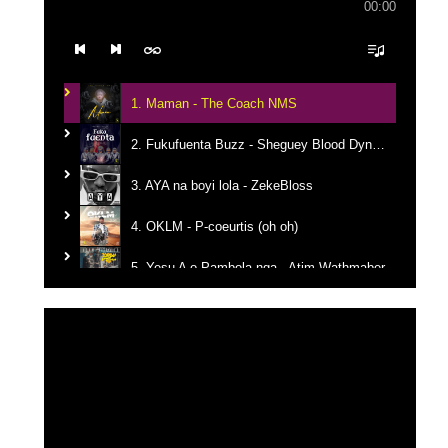
00:00
1. Maman - The Coach NMS
2. Fukufuenta Buzz - Sheguey Blood Dynastie
3. AYA na boyi lola - ZekeBloss
4. OKLM - P-coeurtis (oh oh)
5. Yesu A o Pambola nga - Atim Wathmaber
6. Tikanga na yemba - Candy Mulamba
Lecteur
vidéo
7. Ba Mbila Bayé - MG The General
8. Kerygma - Emmanuel JO
9. Je reviens vers Toi - El Jeho Ft. Janvier Kanda