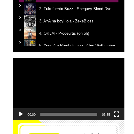
2. Fukufuenta Buzz - Sheguey Blood Dynastie
3. AYA na boyi lola - ZekeBloss
4. OKLM - P-coeurtis (oh oh)
5. Yesu A o Pambola nga - Atim Wathmaber
6. Tikanga na yemba - Candy Mulamba
Lecteur
vidéo
7. Ba Mbila Bayé - MG The General
8. Kerygma - Emmanuel JO
9. Je reviens vers Toi - El Jeho Ft. Janvier Kanda
10. Edgard Johnson - Ce que J'ai, Je te le donne
00:00
03:35