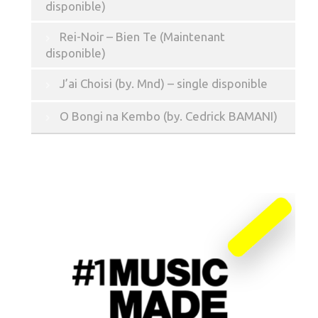
disponible)
Rei-Noir – Bien Te (Maintenant
disponible)
J’ai Choisi (by. Mnd) – single disponible
O Bongi na Kembo (by. Cedrick BAMANI)