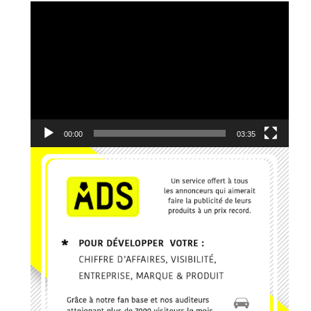
6. Tikanga na yemba - Candy Mulamba
Lecteur
vidéo
7. Ba Mbila Bayé - MG The General
8. Kerygma - Emmanuel JO
9. Je reviens vers Toi - El Jeho Ft. Janvier Kanda
10. Edgard Johnson - Ce que J'ai, Je te le donne
00:00
03:35