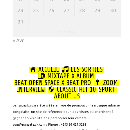
24
25
26
27
28
29
30
31
août 2026
« Avr
ACCUEIL
LES SORTIES
MIXTAPE X ALBUM
BEAT OPEN SPACE X BEAT PRO
ZOOM
INTERVIEW
CLASSIC
HIT 10
SPORT
ABOUT US
panzatazik.com a été créée en vue de promouvoir la musique urbaine
congolaise. un site de référence pour les artistes qui cherchent à
gagner en visibilité et à pérenniser leur carrière.
com@panzatazik.com / Phone : +243 99 027 3281