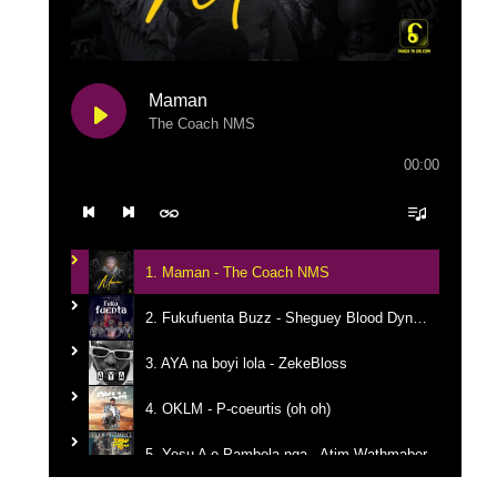
Maman
The Coach NMS
00:00
1. Maman - The Coach NMS
2. Fukufuenta Buzz - Sheguey Blood Dynastie
3. AYA na boyi lola - ZekeBloss
4. OKLM - P-coeurtis (oh oh)
5. Yesu A o Pambola nga - Atim Wathmaber