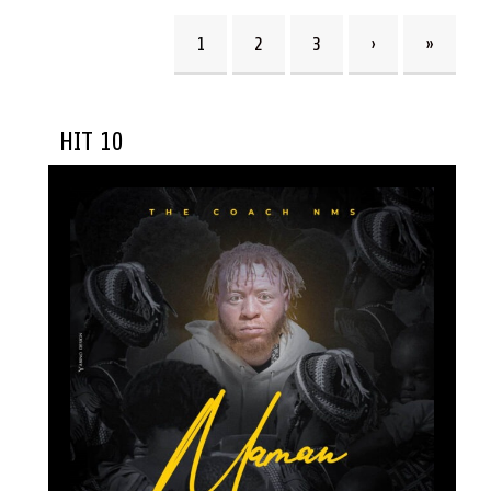
1
2
3
›
»
HIT 10