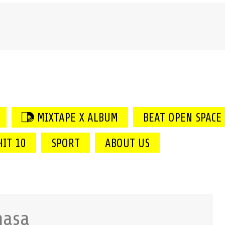
MIXTAPE X ALBUM
BEAT OPEN SPACE
HIT 10
SPORT
ABOUT US
g (Maitenant disponible)
hasa