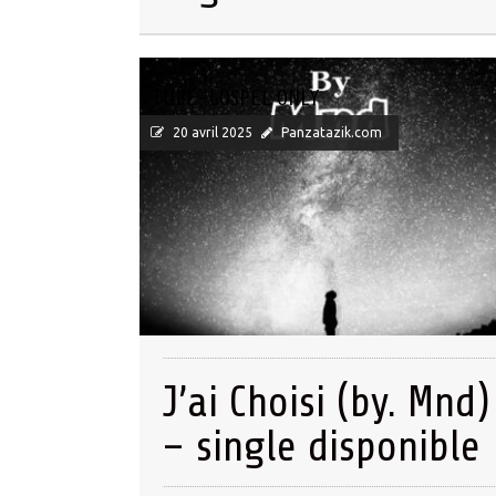
TUBE-GOSPEL ONLY
20 avril 2025
Panzatazik.com
J’ai Choisi (by. Mnd)
– single disponible