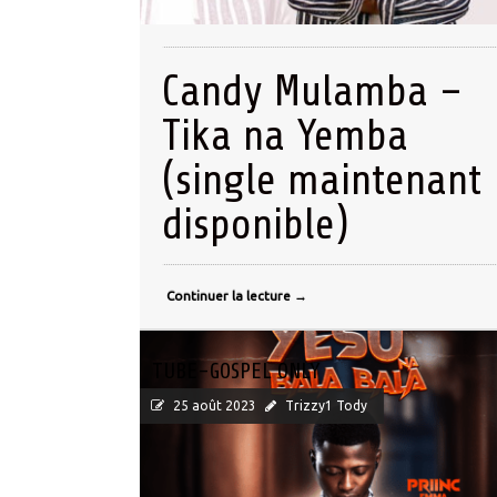
Candy Mulamba –
Tika na Yemba
(single maintenant
disponible)
Continuer la lecture
→
TUBE-GOSPEL ONLY
25 août 2023
Trizzy1 Tody