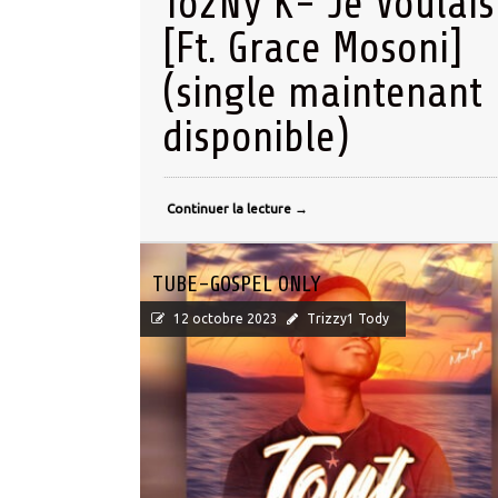
To2Ny K- Je Voulais
[Ft. Grace Mosoni]
(single maintenant
disponible)
Continuer la lecture
→
TUBE-GOSPEL ONLY
12 octobre 2023
Trizzy1 Tody