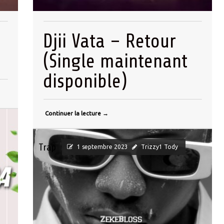
Djii Vata – Retour
(Single maintenant
disponible)
Continuer la lecture
→
Trap
1 septembre 2023
Trizzy1 Tody