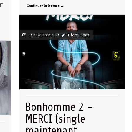
i”
Continuer la lecture
→
TUBE-GOSPEL ONLY
13 novembre 2023
Trizzy1 Tody
Bonhomme 2 –
MERCI (single
maintenant