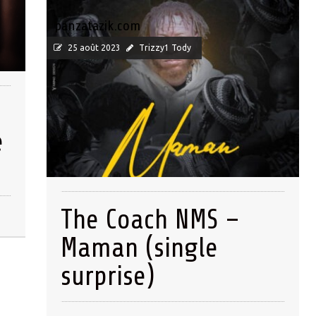
panzatazik.com
25 août 2023
Trizzy1 Tody
e
The Coach NMS –
Maman (single
surprise)