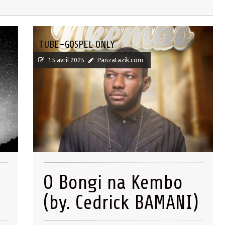
TUBE-GOSPEL ONLY
15 avril 2025
Panzatazik.com
O Bongi na Kembo
(by. Cedrick BAMANI)