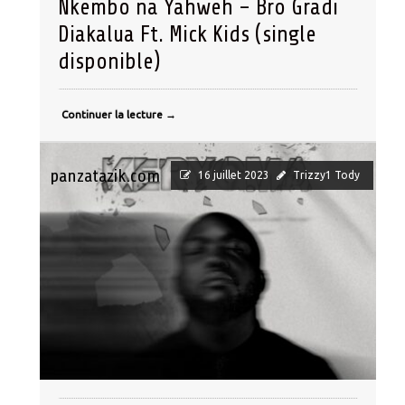
Nkembo na Yahweh – Bro Gradi
Diakalua Ft. Mick Kids (single
disponible)
Continuer la lecture
→
panzatazik.com
16 juillet 2023
Trizzy1 Tody