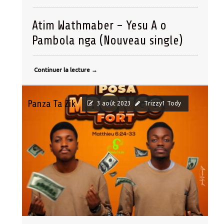
Atim Wathmaber – Yesu A o
Pambola nga (Nouveau single)
Continuer la lecture
→
Panza Ta Zik
3 août 2023
Trizzy1 Tody