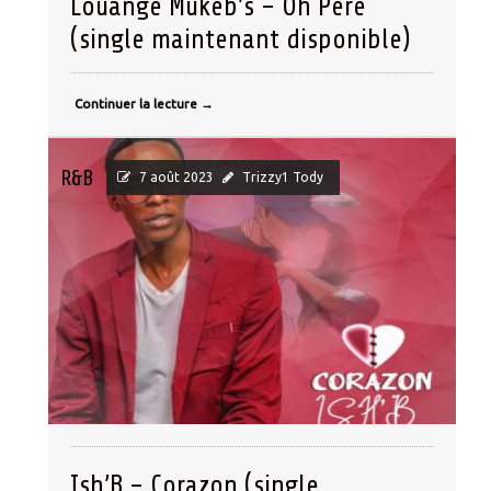
Louange Mukeb’s – Oh Père
(single maintenant disponible)
Continuer la lecture
→
R&B
7 août 2023
Trizzy1 Tody
Ish’B – Corazon (single