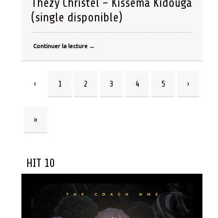
Thezy Christel – Kissema Kidouga
(single disponible)
Continuer la lecture
→
‹
1
2
3
4
5
›
»
HIT 10