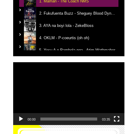
1. Maman - The Coach NMS
2. Fukufuenta Buzz - Sheguey Blood Dynastie
3. AYA na boyi lola - ZekeBloss
4. OKLM - P-coeurtis (oh oh)
5. Yesu A o Pambola nga - Atim Wathmaber
6. Tikanga na yemba - Candy Mulamba
Lecteur
vidéo
7. Ba Mbila Bayé - MG The General
8. Kerygma - Emmanuel JO
9. Je reviens vers Toi - El Jeho Ft. Janvier Kanda
10. Edgard Johnson - Ce que J'ai, Je te le donne
00:00
03:35