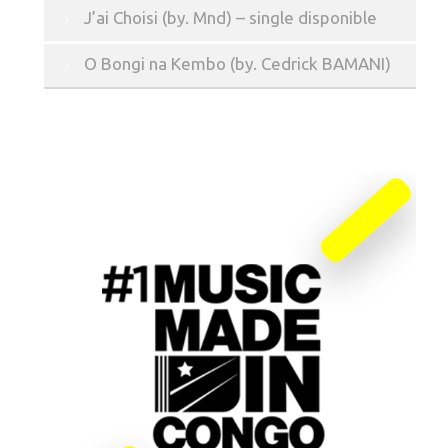
J’ai Choisi (by. Mnd) – single disponible
O Bongi na Kembo (by. Cedrick BAMANI)