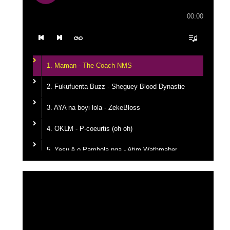
00:00
1. Maman - The Coach NMS
2. Fukufuenta Buzz - Sheguey Blood Dynastie
3. AYA na boyi lola - ZekeBloss
4. OKLM - P-coeurtis (oh oh)
5. Yesu A o Pambola nga - Atim Wathmaber
6. Tikanga na yemba - Candy Mulamba
Lecteur
vidéo
7. Ba Mbila Bayé - MG The General
8. Kerygma - Emmanuel JO