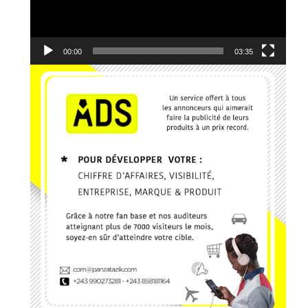
9. Je reviens vers Toi - El Jeho Ft. Janvier Kanda
10. Edgard Johnson - Ce que J'ai, Je te le donne
00:00
03:35