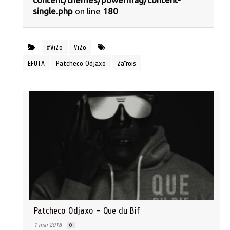
single.php
on line
180
#Vi2o
Vi2o
EFUTA
Patcheco Odjaxo
Zaïrois
Patcheco Odjaxo – Que du Bif
1 mai 2018
0