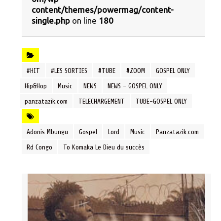
content/themes/powermag/content-
single.php
on line
180
#HIT
#LES SORTIES
#TUBE
#ZOOM
GOSPEL ONLY
Hip&Hop
Music
NEWS
NEWS - GOSPEL ONLY
panzatazik.com
TELECHARGEMENT
TUBE-GOSPEL ONLY
Adonis Mbungu
Gospel
Lord
Music
Panzatazik.com
Rd Congo
To Komaka Le Dieu du succès