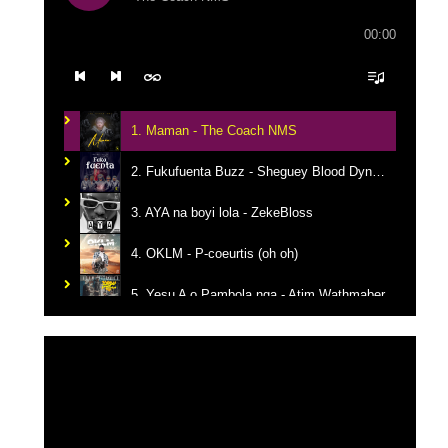
00:00
1. Maman - The Coach NMS
2. Fukufuenta Buzz - Sheguey Blood Dynastie
3. AYA na boyi lola - ZekeBloss
4. OKLM - P-coeurtis (oh oh)
5. Yesu A o Pambola nga - Atim Wathmaber
6. Tikanga na yemba - Candy Mulamba
Lecteur
vidéo
7. Ba Mbila Bayé - MG The General
8. Kerygma - Emmanuel JO