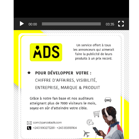
9. Je reviens vers Toi - El Jeho Ft. Janvier Kanda
10. Edgard Johnson - Ce que J'ai, Je te le donne
00:00
03:35