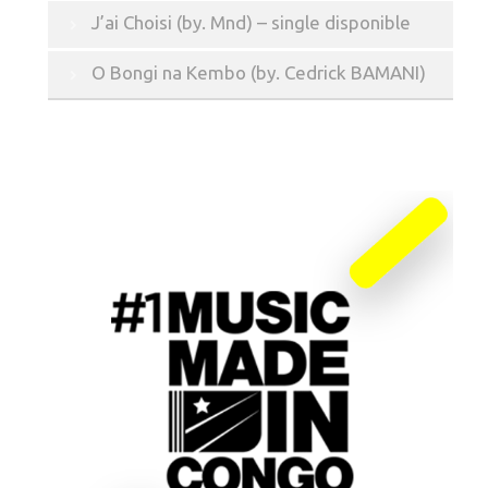
J’ai Choisi (by. Mnd) – single disponible
O Bongi na Kembo (by. Cedrick BAMANI)