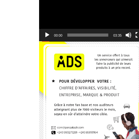
8. Kerygma - Emmanuel JO
9. Je reviens vers Toi - El Jeho Ft. Janvier Kanda
10. Edgard Johnson - Ce que J'ai, Je te le donne
00:00
03:35