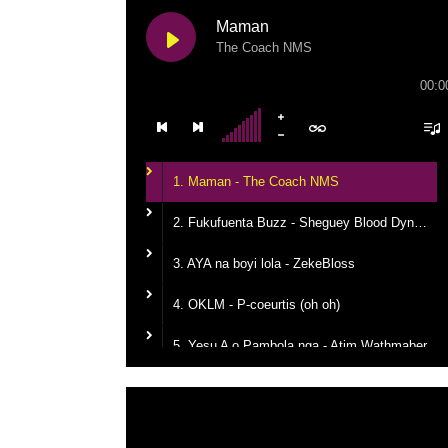
Maman
The Coach NMS
00:0
1. Maman - The Coach NMS
2. Fukufuenta Buzz - Sheguey Blood Dynastie
3. AYA na boyi lola - ZekeBloss
4. OKLM - P-coeurtis (oh oh)
5. Yesu A o Pambola nga - Atim Wathmaber
6. Tikanga na yemba - Candy Mulamba
Lecteur
vidéo
7. Ba Mbila Bayé - MG The General