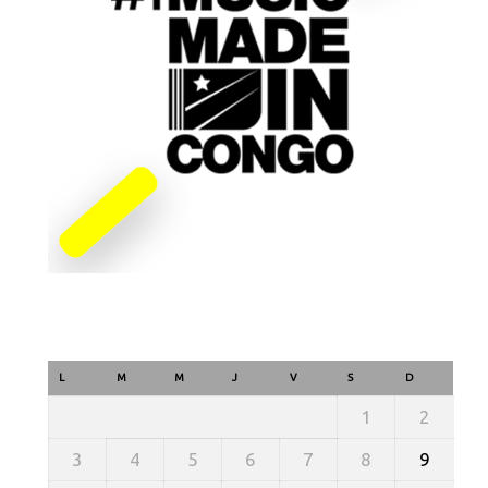
L
M
M
J
V
S
D
1
2
3
4
5
6
7
8
9