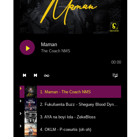
Maman
The Coach NMS
00:00
1. Maman - The Coach NMS
2. Fukufuenta Buzz - Sheguey Blood Dynastie
3. AYA na boyi lola - ZekeBloss
4. OKLM - P-coeurtis (oh oh)