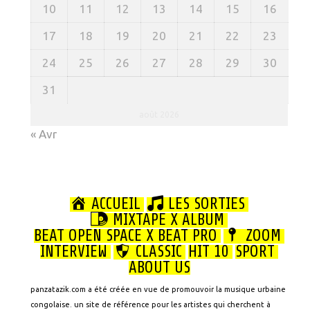
10
11
12
13
14
15
16
17
18
19
20
21
22
23
24
25
26
27
28
29
30
31
août 2026
« Avr
ACCUEIL
LES SORTIES
MIXTAPE X ALBUM
BEAT OPEN SPACE X BEAT PRO
ZOOM
INTERVIEW
CLASSIC
HIT 10
SPORT
ABOUT US
panzatazik.com a été créée en vue de promouvoir la musique urbaine
congolaise. un site de référence pour les artistes qui cherchent à