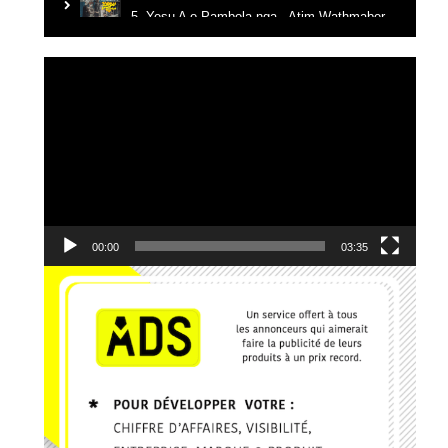
5. Yesu A o Pambola nga - Atim Wathmaber
6. Tikanga na yemba - Candy Mulamba
Lecteur
vidéo
7. Ba Mbila Bayé - MG The General
8. Kerygma - Emmanuel JO
9. Je reviens vers Toi - El Jeho Ft. Janvier Kanda
10. Edgard Johnson - Ce que J'ai, Je te le donne
00:00
03:35