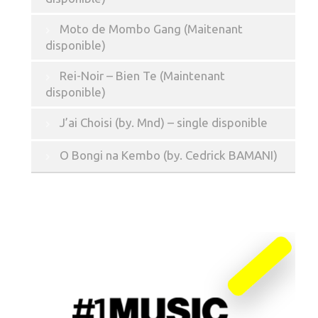
Moto de Mombo Gang (Maitenant
disponible)
Rei-Noir – Bien Te (Maintenant
disponible)
J’ai Choisi (by. Mnd) – single disponible
O Bongi na Kembo (by. Cedrick BAMANI)