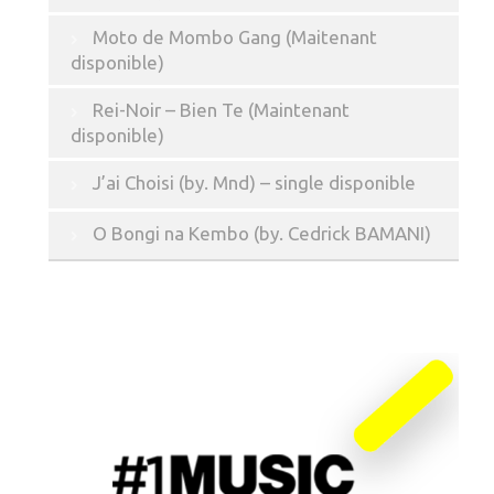
Moto de Mombo Gang (Maitenant
disponible)
Rei-Noir – Bien Te (Maintenant
disponible)
J’ai Choisi (by. Mnd) – single disponible
O Bongi na Kembo (by. Cedrick BAMANI)