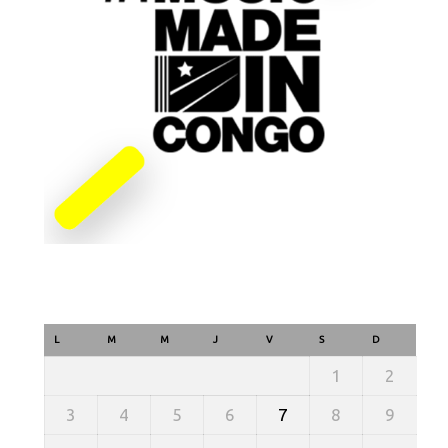
L
M
M
J
V
S
D
1
2
3
4
5
6
7
8
9