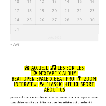
10
11
12
13
14
15
16
17
18
19
20
21
22
23
24
25
26
27
28
29
30
31
août 2026
« Avr
ACCUEIL
LES SORTIES
MIXTAPE X ALBUM
BEAT OPEN SPACE X BEAT PRO
ZOOM
INTERVIEW
CLASSIC
HIT 10
SPORT
ABOUT US
panzatazik.com a été créée en vue de promouvoir la musique urbaine
congolaise. un site de référence pour les artistes qui cherchent à