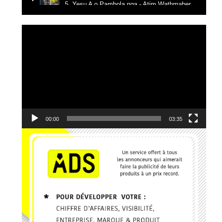
5. Yesu A o Pambola nga - Atim Wathmaber
6. Tikanga na yemba - Candy Mulamba
Lecteur
vidéo
7. Ba Mbila Bayé - MG The General
8. Kerygma - Emmanuel JO
9. Je reviens vers Toi - El Jeho Ft. Janvier Kanda
10. Edgard Johnson - Ce que J'ai, Je te le donne
00:00
03:35